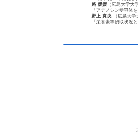
路 媛媛
（広島大学大学
「アデノシン受容体を
野上 真央
（広島大学
「栄養素等摂取状況と
〒