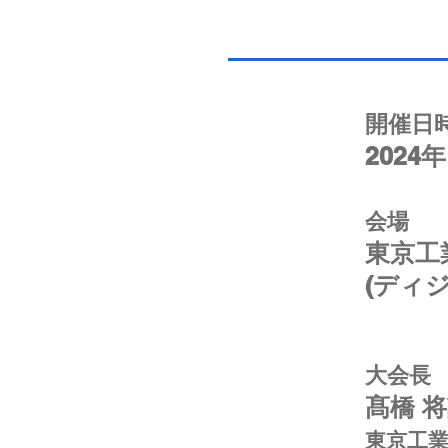
開催日
2024
会場
東京工
(ディ
大会長
髙橋 
東京工業