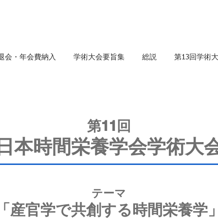
退会・年会費納入
学術大会要旨集
総説
第13回学術
第11回
日本時間栄養学会学術大
テーマ
「産官学で共創する時間栄養学