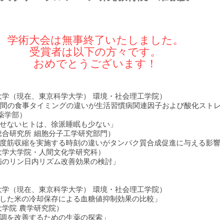
学術大会は無事終了いたしました。
受賞者は以下の方々です。
おめでとうございます！
大学（現在、東京科学大学） 環境・社会理工学院）
週間の食事タイミングの違いが生活習慣病関連因子および酸化スト
薬学部）
せないヒトは、徐派睡眠も少ない」
総合研究所 細胞分子工学研究部門）
度筋収縮を実施する時刻の違いがタンパク質合成促進に与える影
大学大学院・人間文化学研究科）
病のリン日内リズム改善効果の検討」
大学（現在、東京科学大学） 環境・社会理工学院）
した米の冷却保存による血糖値抑制効果の比較」
学院 農学研究院）
調を改善するための生薬の探索」