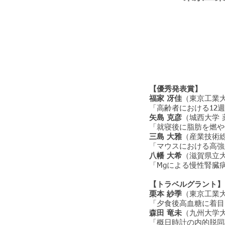
【優秀発表賞】
福家 冴佳
（東京工業
「高齢者における12
矢島 克彦
（城西大学 
「就寝後に脂肪を燃や
三島 大雅
（産業技術
「マウスにおける高強
八幡 大希
（滋賀県立
「Mgによる慢性腎臓
【トラベルグラント】
栗本 紗季
（東京工業
「夕食後高血糖に着目
森田 竜未
（九州大学大
「概日時計の内的脱同