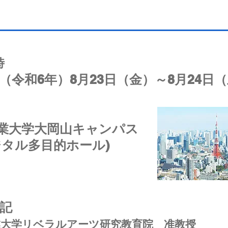
時
年（令和6年）8月23日（金）～8月24日
業大学大岡山キャンパス
ジタル多目的ホール)
将記
大学リベラルアーツ研究教育院​ 准教授