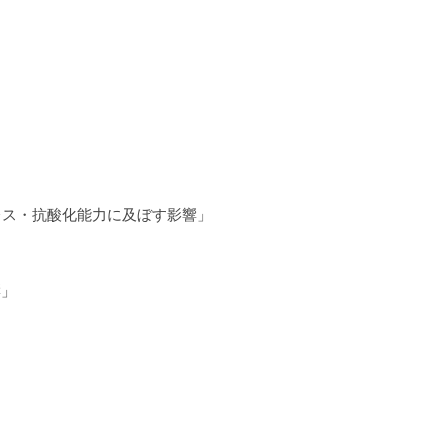
レス・抗酸化能力に及ぼす影響」
響」