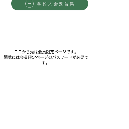
学術大会要旨集
ここから先は会員限定ページです。
閲覧には会員限定ページのパスワードが必要で
す。
2026年7月1日よりPWが新しくなりました。
新しいPWは、会員宛メールまたは学会バンクを
ご覧下さい。
日本時間栄養学会