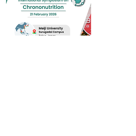
日本時間栄養学会
〒305-0901 茨城県つくば市池の台2
農研機構内
​代表 大池 秀明
chro
no_nutr_inf
o[アッ
トマーク]jcns.jp